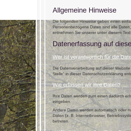
Allgemeine Hinweise
Die folgenden Hinweise geben einen einf
Personenbezogene Daten sind alle Daten, 
entnehmen Sie unserer unter diesem Text
Datenerfassung auf dies
Wer ist verantwortlich für die Da
Die Datenverarbeitung auf dieser Website
Stelle“ in dieser Datenschutzerklärung e
Wie erfassen wir Ihre Daten?
Ihre Daten werden zum einen dadurch erhob
eingeben.
Andere Daten werden automatisch oder nac
Daten (z. B. Internetbrowser, Betriebssys
betreten.