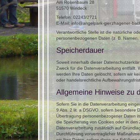
Am Rosenbaum 28
51570 Windeck
Telefon: 02243/2721
E-Mail:
info@angelpark-gierzhagener-bac
Verantwortliche Stelle ist die natürliche 
personenbezogenen Daten (z. B. Namen, E
Speicherdauer
Soweit innerhalb dieser Datenschutzerklä
Zweck für die Datenverarbeitung entfällt.
werden Ihre Daten gelöscht, sofern wir k
oder handelsrechtliche Aufbewahrungsfrist
Allgemeine Hinweise zu 
Sofern Sie in die Datenverarbeitung einge
9 Abs. 2 lit. a DSGVO, sofern besondere D
Übertragung personenbezogener Daten in D
die Speicherung von Cookies oder in den Zug
Datenverarbeitung zusätzlich auf Grundlage
Durchführung vorvertraglicher Maßnahmen e
wir Ihre Daten, sofern diese zur Erfüllung 