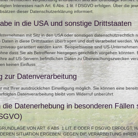
gten Interesses nach Art. 6 Abs. 1 lit. f DSGVO erfolgen. Über die jewe
bsätzen dieser Datenschutzerklärung informiert.
abe in die USA und sonstige Drittstaaten
ternehmen mit Sitz in den USA oder sonstigen datenschutzrechtlich ni
Daten in diese Drittstaaten übertragen und dort verarbeitet werden. W
tzniveau garantiert werden kann. Beispielsweise sind US-Unternehmen
ne dass Sie als Betroffener hiergegen gerichtlich vorgehen könnten.
Ihre auf US-Servern befindlichen Daten zu Überwachungszwecken vera
en keinen Einfluss.
ng zur Datenverarbeitung
mit Ihrer ausdrücklichen Einwilligung möglich. Sie können eine bereits e
rfolgten Datenverarbeitung bleibt vom Widerruf unberührt.
 die Datenerhebung in besonderen Fällen
 DSGVO)
UNDLAGE VON ART. 6 ABS. 1 LIT. E ODER F DSGVO ERFOLGT, H
ONDEREN SITUATION ERGEBEN, GEGEN DIE VERARBEITUNG IHR