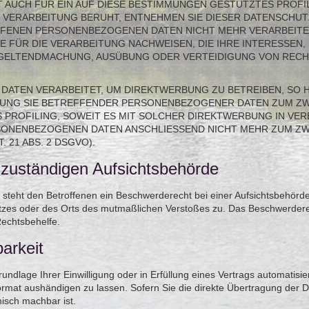
T AUCH FÜR EIN AUF DIESE BESTIMMUNGEN GESTÜTZTES PROFILI
 VERARBEITUNG BERUHT, ENTNEHMEN SIE DIESER DATENSCHU
FFENEN PERSONENBEZOGENEN DATEN NICHT MEHR VERARBEITEN
FÜR DIE VERARBEITUNG NACHWEISEN, DIE IHRE INTERESSEN,
R GELTENDMACHUNG, AUSÜBUNG ODER VERTEIDIGUNG VON REC
ATEN VERARBEITET, UM DIREKTWERBUNG ZU BETREIBEN, SO HA
TUNG SIE BETREFFENDER PERSONENBEZOGENER DATEN ZUM Z
S PROFILING, SOWEIT ES MIT SOLCHER DIREKTWERBUNG IN VER
SONENBEZOGENEN DATEN ANSCHLIESSEND NICHT MEHR ZUM Z
21 ABS. 2 DSGVO).
 zuständigen Aufsichts­behörde
teht den Betroffenen ein Beschwerderecht bei einer Aufsichtsbehörde,
latzes oder des Orts des mutmaßlichen Verstoßes zu. Das Beschwerder
Rechtsbehelfe.
barkeit
undlage Ihrer Einwilligung oder in Erfüllung eines Vertrags automatisier
mat aushändigen zu lassen. Sofern Sie die direkte Übertragung der D
nisch machbar ist.