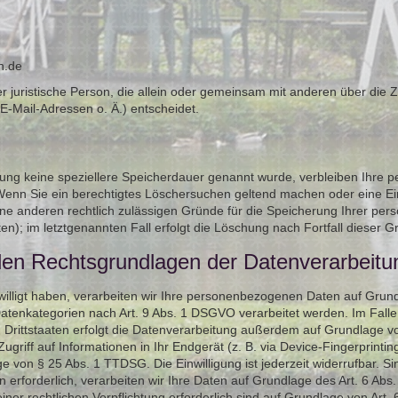
h.de
oder juristische Person, die allein oder gemeinsam mit anderen über die
-Mail-Adressen o. Ä.) entscheidet.
rung keine speziellere Speicherdauer genannt wurde, verbleiben Ihre 
 Wenn Sie ein berechtigtes Löschersuchen geltend machen oder eine Ei
eine anderen rechtlich zulässigen Gründe für die Speicherung Ihrer pe
en); im letztgenannten Fall erfolgt die Löschung nach Fortfall dieser G
den Rechtsgrundlagen der Datenverarbeitu
willigt haben, verarbeiten wir Ihre personenbezogenen Daten auf Grundl
atenkategorien nach Art. 9 Abs. 1 DSGVO verarbeitet werden. Im Falle e
rittstaaten erfolgt die Datenverarbeitung außerdem auf Grundlage von 
riff auf Informationen in Ihr Endgerät (z. B. via Device-Fingerprinting)
 von § 25 Abs. 1 TTDSG. Die Einwilligung ist jederzeit widerrufbar. Si
rforderlich, verarbeiten wir Ihre Daten auf Grundlage des Art. 6 Abs.
einer rechtlichen Verpflichtung erforderlich sind auf Grundlage von Art.