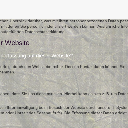
achen Überblick darüber, was mit Ihren personenbezogenen Daten pass
mit denen Sie persönlich identifiziert werden können. Ausführliche 
 aufgeführten Datenschutzerklärung.
er Website
tenerfassung auf dieser Website?
 erfolgt durch den Websitebetreiber. Dessen Kontaktdaten können Sie d
ntnehmen.
en, dass Sie uns diese mitteilen. Hierbei kann es sich z. B. um Daten
h Ihrer Einwilligung beim Besuch der Website durch unsere IT-Systeme
tem oder Uhrzeit des Seitenaufrufs). Die Erfassung dieser Daten erfolg