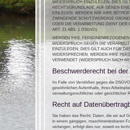
WIDERSPRUCH EINZULEGEN; DIES GIL
RECHTSGRUNDLAGE, AUF DENEN EINE
EINLEGEN, WERDEN WIR IHRE BETRO
ZWINGENDE SCHUTZWÜRDIGE GRÜNDE 
ODER DIE VERARBEITUNG DIENT DE
ART. 21 ABS. 1 DSGVO).
WERDEN IHRE PERSONENBEZOGENEN D
WIDERSPRUCH GEGEN DIE VERARBEI
EINZULEGEN; DIES GILT AUCH FÜR DA
WIDERSPRECHEN, WERDEN IHRE PER
VERWENDET (WIDERSPRUCH NACH ART. 
Beschwerde­recht bei der
Im Falle von Verstößen gegen die DSGVO s
gewöhnlichen Aufenthalts, ihres Arbeitsp
verwaltungsrechtlicher oder gerichtlicher 
Recht auf Daten­übertrag­
Sie haben das Recht, Daten, die wir auf Gr
in einem gängigen, maschinenlesbaren For
verlangen, erfolgt dies nur, soweit es tech